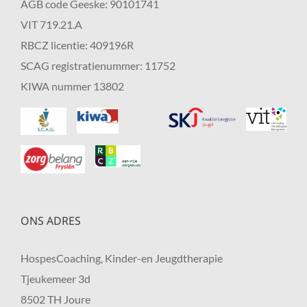
AGB code Geeske: 90101741
VIT 719.21.A
RBCZ licentie: 409196R
SCAG registratienummer: 11752
KIWA nummer 13802
ONS ADRES
HospesCoaching, Kinder-en Jeugdtherapie
Tjeukemeer 3d
8502 TH Joure