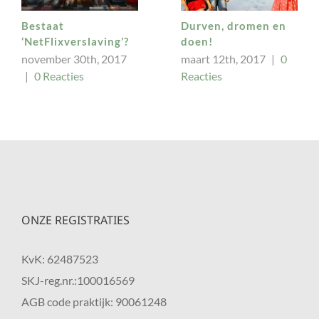
Durven, dromen en
Folder
doen!
Hospescoaching
maart 12th, 2017
|
0
januari 24th, 2017
|
0
Reacties
Reacties
ONZE REGISTRATIES
KvK: 62487523
SKJ-reg.nr.:100016569
AGB code praktijk: 90061248