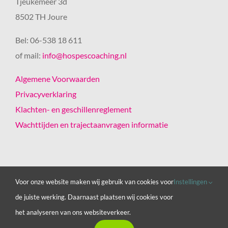
Tjeukemeer 3d
8502 TH Joure
Bel: 06-538 18 611
of mail:
info@hospescoaching.nl
Algemene Voorwaarden
Privacyverklaring
Klachten- en geschillenreglement
Wachttijden en trajectaanvragen informatie
© Copyright 2012 -
2026 | Hospes Coaching ontwikkeld door
Voor onze website maken wij gebruik van cookies voor
Instellingen
SitiWeb
| All Rights Reserved | Hosting door
Sitiweb
de juiste werking. Daarnaast plaatsen wij cookies voor
het analyseren van ons websiteverkeer.